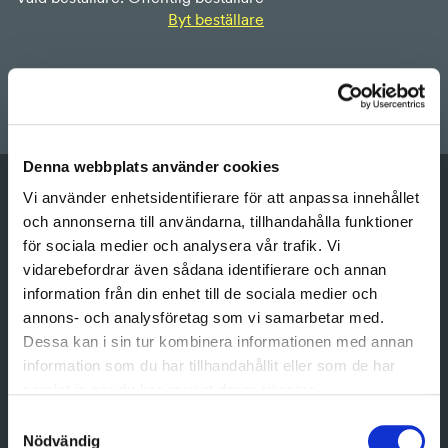
Byt beställare
Sö
Denna webbplats använder cookies
Vilken typ av jobb gäller det?
Vi använder enhetsidentifierare för att anpassa innehållet
och annonserna till användarna, tillhandahålla funktioner
Välj typ av jobb
för sociala medier och analysera vår trafik. Vi
vidarebefordrar även sådana identifierare och annan
Var ska jobbet göras?
information från din enhet till de sociala medier och
Välj län
annons- och analysföretag som vi samarbetar med.
Dessa kan i sin tur kombinera informationen med annan
Vilken kommun?
information som du har tillhandahållit eller som de har
samlat in när du har använt deras tjänster.
Välj kommun
Samtyckesval
Nödvändig