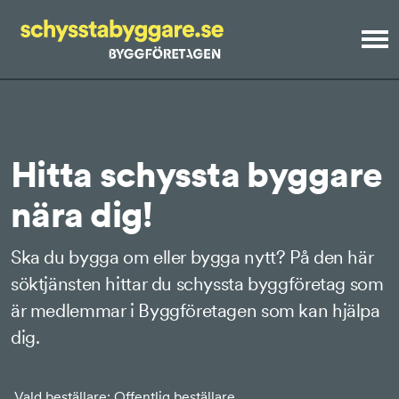
Meny
Offentlig beställare
startsida
Hitta schyssta byggare
nära dig!
Hitta schyssta byggare!
Ska du bygga om eller bygga nytt? På den här
Så beställer du tryggt
söktjänsten hittar du schyssta byggföretag som
är medlemmar i Byggföretagen som kan hjälpa
Kollektivavtalskontroll
dig.
Om Schyssta byggare
Vald beställare: Offentlig beställare