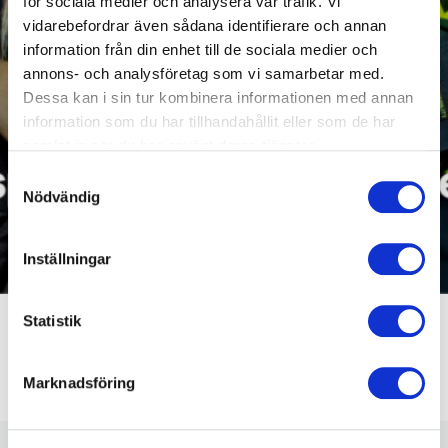
för sociala medier och analysera vår trafik. Vi
vidarebefordrar även sådana identifierare och annan
information från din enhet till de sociala medier och
annons- och analysföretag som vi samarbetar med.
Dessa kan i sin tur kombinera informationen med annan
information som du har tillhandahållit eller som de har
samlat in när du har använt deras tjänster.
Samtyckesval
Nödvändig
Inställningar
Statistik
Nyheter
Se fler nyheter
Marknadsföring