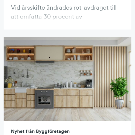
Vid årsskifte ändrades rot-avdraget till
att omfatta 30 procent av
arbetskostanden vid exempelvis
köksrenovering eller
badrumsrenovering. Ta del av
Skatteverkets tydliggörande av vad de
nya reglerna innebär.
Nyhet från Byggföretagen