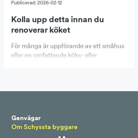
Publicerad: 2026-02-12
Kolla upp detta innan du
renoverar köket
För många är uppförande av ett småhus
eller en omfattande köks- eller
badrumsrenovering en av de största
affärer man gör i sitt liv. Även om
konsumenttjänstlagen alltid ger dig som
konsument ett grundläggande juridiskt
skydd finns det mycket att tänka på och
kolla upp innan du kan sätta igång.
Genvägar
Om Schyssta byggare